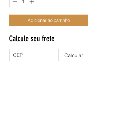
Adicionar ao carrinho
Calcule seu frete
Calcular
Nega Lora Acessórios
site.negalora@gmail.com
31975347591