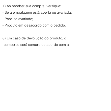
7) Ao receber sua compra, verifique:
- Se a embalagem está aberta ou avariada;
- Produto avariado;
- Produto em desacordo com o pedido.
8) Em caso de devolução do produto, o
reembolso será sempre de acordo com a
forma de pagamento utilizada na ocasião da
compra.
Caso as regras não sejam cumpridas ou não
estejam de acordo com nossa política de
devoluções a solicitação de devolução será
cancelada, e os itens devolvidos passarão a
ser de responsabilidade do(a) cliente.
9) NÃO FAZEMOS TROCA NEM DEVOLUÇÃO
DE PRODUTOS EM PROMOÇÃO, exceto nos