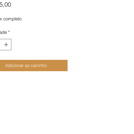
Preço
5,00
ix completo
ade
*
Adicionar ao carrinho