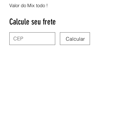
Valor do Mix todo !
Calcule seu frete
Calcular
Nega Lora Acessórios
site.negalora@gmail.com
31975347591
Rua dos Guajajaras 71, Centro - Belo