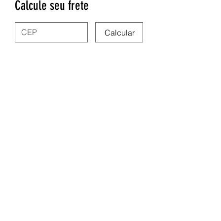
Calcule seu frete
Calcular
Nega Lora Acessórios
site.negalora@gmail.com
31975347591
Rua dos Guajajaras 71, Centro - Belo
Horizonte/MG
Segunda à sexta 09:00 às 19:00hs | Sábado
09:00 às 14:00hs