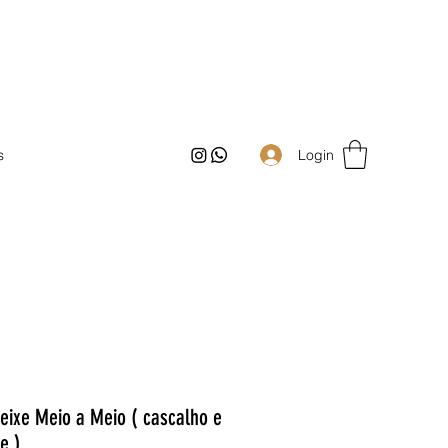
Login
s
eixe Meio a Meio ( cascalho e
e )