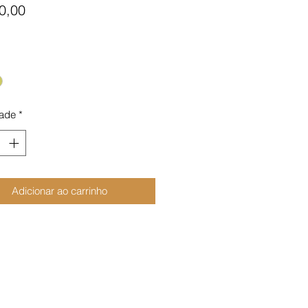
Preço
0,00
ade
*
Adicionar ao carrinho