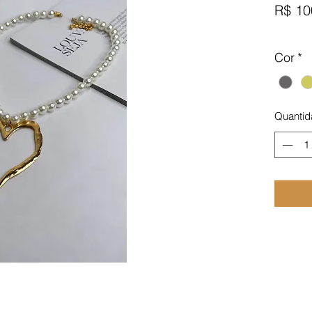
R$ 10
Cor
*
Quantid