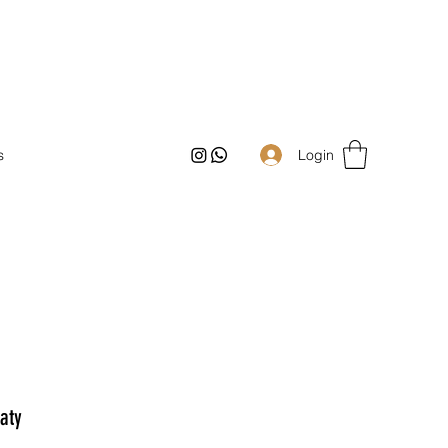
Login
s
aty