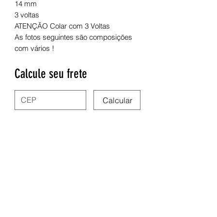
14 mm
3 voltas
ATENÇÃO Colar com 3 Voltas
As fotos seguintes são composições
com vários !
Calcule seu frete
Calcular
Nega Lora Acessórios
site.negalora@gmail.com