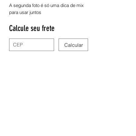
A segunda foto é só uma dica de mix
para usar juntos
Calcule seu frete
Calcular
Nega Lora Acessórios
site.negalora@gmail.com
31975347591
Rua dos Guajajaras 71, Centro - Belo