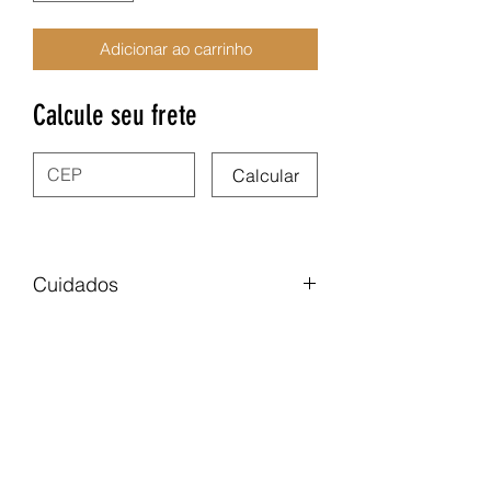
Adicionar ao carrinho
Calcule seu frete
Calcular
Cuidados
• Evite o contato com água (banho,
mar e piscina), não é aconselhável,
pois pode desgastar o banho dos
acessórios com o passar do tempo.
• Indicamos que o uso dos acessórios
Nega Lora Acessórios
seia feito após a absorção de todo tipo
de cosmético e perfume.