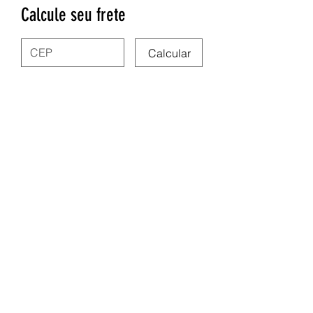
Calcule seu frete
Calcular
Nega Lora Acessórios
site.negalora@gmail.com
31975347591
Rua dos Guajajaras 71, Centro - Belo
Horizonte/MG
Segunda à sexta 09:00 às 19:00hs | Sábado