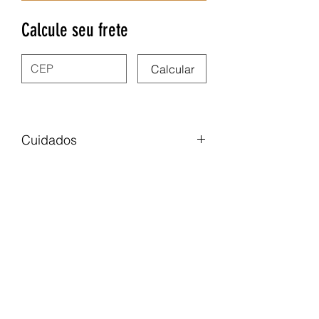
Calcule seu frete
Calcular
Cuidados
• Evite o contato com água (banho,
mar e piscina), não é aconselhável,
pois pode desgastar o banho dos
acessórios com o passar do tempo.
• Indicamos que o uso dos acessórios
Nega Lora Acessórios
seia feito após a absorção de todo tipo
de cosmético e perfume.
• Não utilize os acessórios quando
site.negalora@gmail.com
estiver fazendo uso de material de
31975347591
limpeza, é abrasivo e também danifica