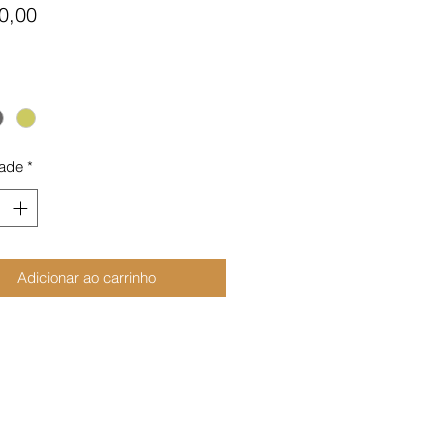
Preço
0,00
ade
*
Adicionar ao carrinho