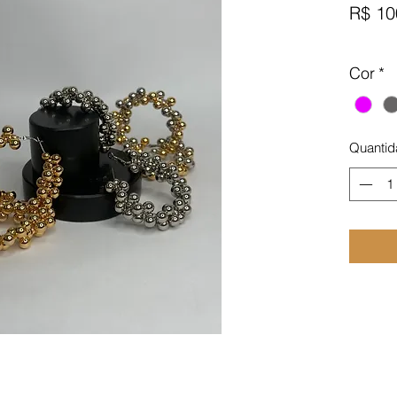
R$ 10
Cor
*
Quantid