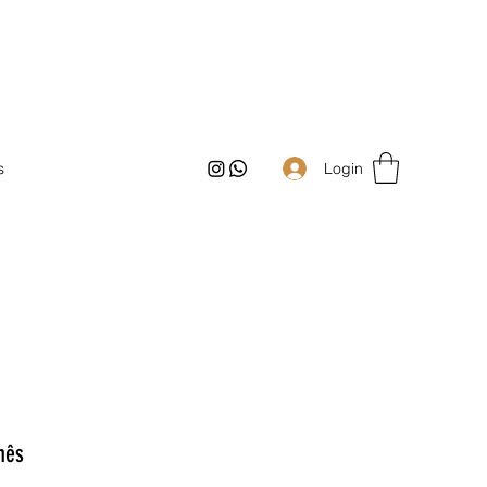
Login
s
nês