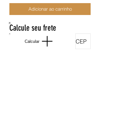
Adicionar ao carrinho
Calcule seu frete
Calcular
Nega Lora Acessórios
site.negalora@gmail.com
31975347591
Rua dos Guajajaras 71, Centro - Belo