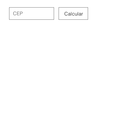
Calcular
Nega Lora Acessórios
site.negalora@gmail.com
31975347591
Rua dos Guajajaras 71, Centro - Belo
Horizonte/MG
Segunda à sexta 09:00 às 19:00hs | Sábado
09:00 às 14:00hs
Domingo Feira Hippie Barraca G04-59